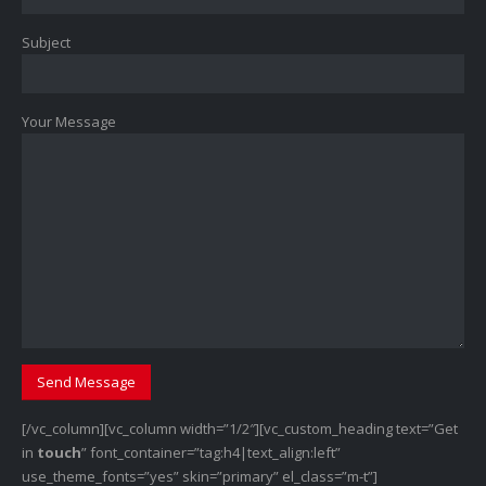
Subject
Your Message
[/vc_column][vc_column width=”1/2″][vc_custom_heading text=”Get
in
touch
” font_container=”tag:h4|text_align:left”
use_theme_fonts=”yes” skin=”primary” el_class=”m-t”]