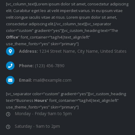
[vc_column_text]Lorem ipsum dolor sit amet, consectetur adipiscing
elit. Curabitur eget leo at velit imperdiet varius. In eu ipsum vitae
velit congue iaculis vitae at risus. Lorem ipsum dolor sit amet,
consectetur adipiscing elit.[/vc_column_text][vc_separator
color=”custom” gradient=”yes”][vc_custom_heading text=”The
Office
” font_container=”tag:h4|text_align:left”
use_theme_fonts=”yes” skin=”primary”]
Address:
1234 Street Name, City Name, United States
Phone:
(123) 456-7890
Email:
mail@example.com
[vc_separator color=”custom” gradient=”yes”][vc_custom_heading
text=”Business
Hours
” font_container=”tag:h4|text_align:left”
use_theme_fonts=”yes” skin=”primary”]
Monday - Friday 9am to 5pm
Saturday - 9am to 2pm