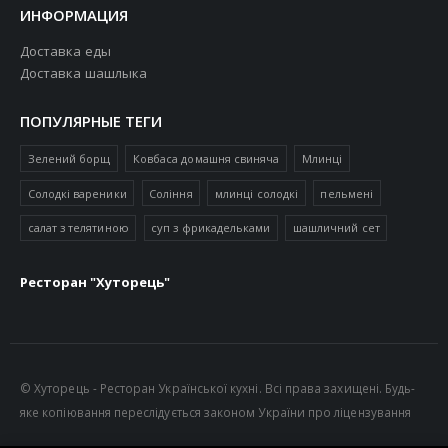
ИНФОРМАЦИЯ
Доставка еды
Доставка шашлыка
ПОПУЛЯРНЫЕ ТЕГИ
Зелений борщ
Ковбаса домашня свиняча
Млинці
Солодкі вареники
Соління
млинці солодкі
пельмені
салат з телятиною
суп з фрикадельками
шашличний сет
Ресторан "Хуторець"
© Хуторець - Ресторан Української кухні. Всі права захищені. Будь-
яке копіювання переслідується законом України про ліцензування