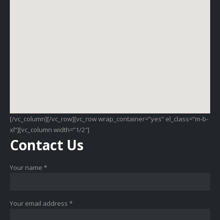
[/vc_column][/vc_row][vc_row wrap_container=”yes” el_class=”m-b-
xl”][vc_column width=”1/2″]
Contact
Us
Your name *
Your email address *