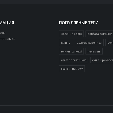
МАЦИЯ
ПОПУЛЯРНЫЕ ТЕГИ
 еды
Зелений борщ
Ковбаса домашня
 шашлыка
Млинці
Солодкі вареники
Сол
млинці солодкі
пельмені
салат з телятиною
суп з фрикаде
шашличний сет