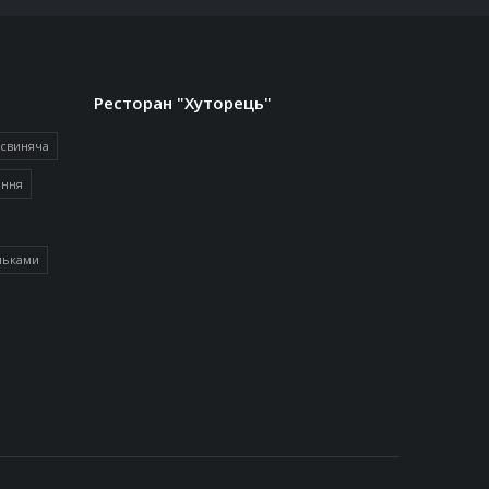
Ресторан "Хуторець"
 свиняча
іння
льками