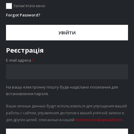
Запам'ятати мене
Forgot Password?
УВІЙТИ
Реєстрація
Обов’язкове
E-mail адреса
*
На вашу електронну пошту буде надіслано посилання для
встановлення пароля.
Ваши личные данные будут использоваться для упрощения вашей
работы с сайтом, управления доступом к вашей учётной записи и
для других целей, описанных в нашей
політика конфіденційності
.