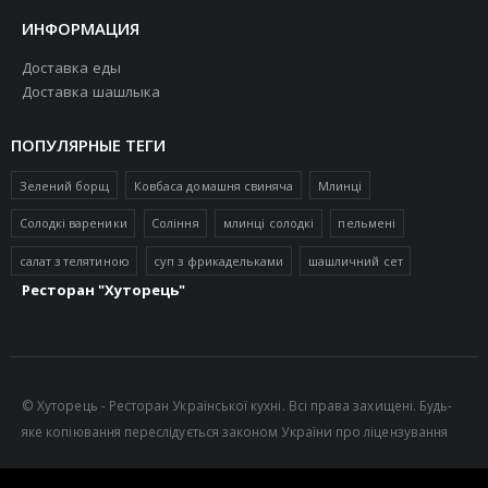
ИНФОРМАЦИЯ
Доставка еды
Доставка шашлыка
ПОПУЛЯРНЫЕ ТЕГИ
Зелений борщ
Ковбаса домашня свиняча
Млинці
Солодкі вареники
Соління
млинці солодкі
пельмені
салат з телятиною
суп з фрикадельками
шашличний сет
Ресторан "Хуторець"
© Хуторець - Ресторан Української кухні. Всі права захищені. Будь-
яке копіювання переслідується законом України про ліцензування