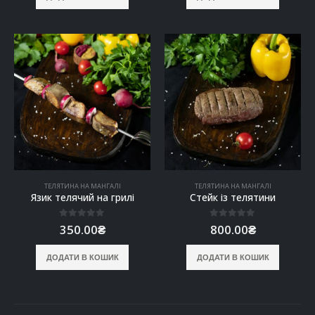
ТЕЛЯТИНА НА МАНГАЛІ
ТЕЛЯТИНА НА МАНГАЛІ
Язик телячий на грилі
Стейк із телятини
0
out of 5
0
out of 5
350.00
₴
800.00
₴
ДОДАТИ В КОШИК
ДОДАТИ В КОШИК