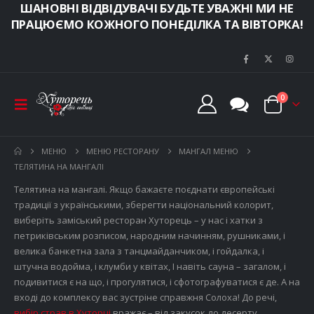
ШАНОВНІ ВІДВІДУВАЧІ БУДЬТЕ УВАЖНІ МИ НЕ
ПРАЦЮЄМО КОЖНОГО ПОНЕДІЛКА ТА ВІВТОРКА!
0
МЕНЮ
МЕНЮ РЕСТОРАНУ
МАНГАЛ МЕНЮ
ТЕЛЯТИНА НА МАНГАЛІ
Телятина на мангалі. Якщо бажаєте поєднати європейські
традиції з українськими, зберегти національний колорит,
виберіть заміський ресторан Хуторець – у нас і хатки з
петриківським розписом, народним начинням, рушниками, і
велика банкетна зала з танцмайданчиком, і гойдалка, і
штучна водойма, і клумби у квітах, І навіть сауна – загалом, і
подивитися є на що, і прогулятися, і сфотографуватися є де. А на
вході до комплексу вас зустріне справжня Солоха! До речі,
вибір страв в Хуторці
вражає – від закусок до десерту,