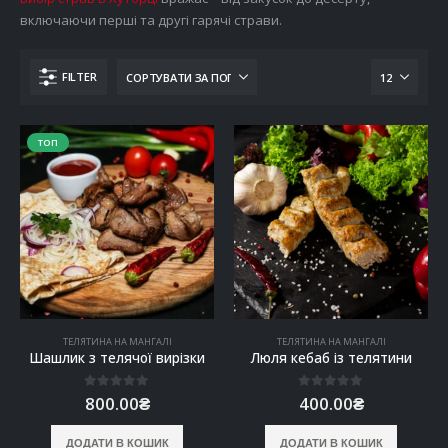
включаючи перші та другі гарячі страви.
FILTER
ТОП
ТЕЛЯТИНА НА МАНГАЛІ
ТЕЛЯТИНА НА МАНГАЛІ
Шашлик з телячої вирізки
Люля кебаб із телятини
0
out of 5
0
out of 5
800.00
₴
400.00
₴
ДОДАТИ В КОШИК
ДОДАТИ В КОШИК