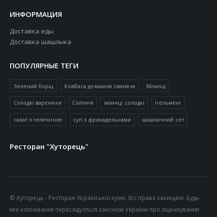
ИНФОРМАЦИЯ
Доставка еды
Доставка шашлыка
ПОПУЛЯРНЫЕ ТЕГИ
Зелений борщ
Ковбаса домашня свиняча
Млинці
Солодкі вареники
Соління
млинці солодкі
пельмені
салат з телятиною
суп з фрикадельками
шашличний сет
Ресторан "Хуторець"
© Хуторець - Ресторан Української кухні. Всі права захищені. Будь-
яке копіювання переслідується законом України про ліцензування