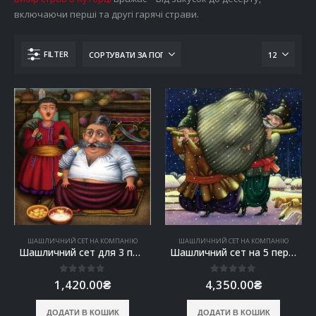
включаючи перші та другі гарячі страви.
FILTER
ШАШЛИЧНИЙ СЕТ НА КОМПАНІЮ
ШАШЛИЧНИЙ СЕТ НА КОМПАНІЮ
Шашличний сет для 3 персон “Несподівані гості”
Шашличний сет на 5 персон “Від пуза”
0
out of 5
0
out of 5
1,420.00
₴
4,350.00
₴
ДОДАТИ В КОШИК
ДОДАТИ В КОШИК