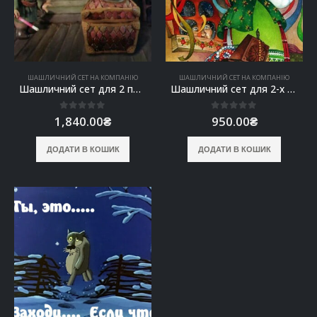
ШАШЛИЧНИЙ СЕТ НА КОМПАНІЮ
ШАШЛИЧНИЙ СЕТ НА КОМПАНІЮ
Шашличний сет для 2 персон “Рибний день”
Шашличний сет для 2-х панночок “Галя-Краля”
0
out of 5
0
out of 5
1,840.00
₴
950.00
₴
ДОДАТИ В КОШИК
ДОДАТИ В КОШИК