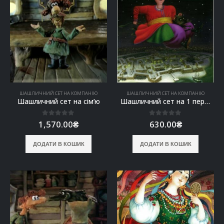
ШАШЛИЧНИЙ СЕТ НА КОМПАНІЮ
ШАШЛИЧНИЙ СЕТ НА КОМПАНІЮ
Шашличний сет на сім’ю
Шашличний сет на 1 персону “Козацький перекус”
0
out of 5
0
out of 5
1,570.00
₴
630.00
₴
ДОДАТИ В КОШИК
ДОДАТИ В КОШИК