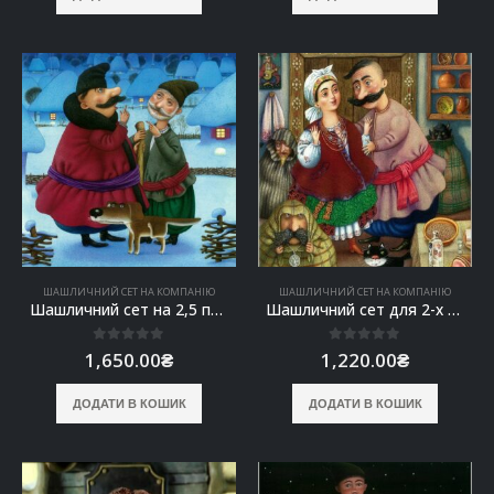
ШАШЛИЧНИЙ СЕТ НА КОМПАНІЮ
ШАШЛИЧНИЙ СЕТ НА КОМПАНІЮ
Шашличний сет на 2,5 персони ”Кум прийшов”
Шашличний сет для 2-х осіб
0
out of 5
0
out of 5
1,650.00
₴
1,220.00
₴
ДОДАТИ В КОШИК
ДОДАТИ В КОШИК