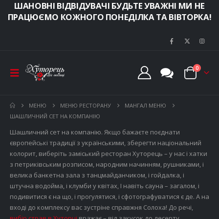
ШАНОВНІ ВІДВІДУВАЧІ БУДЬТЕ УВАЖНІ МИ НЕ
ПРАЦЮЄМО КОЖНОГО ПОНЕДІЛКА ТА ВІВТОРКА!
0
МЕНЮ
МЕНЮ РЕСТОРАНУ
МАНГАЛ МЕНЮ
ШАШЛИЧНИЙ СЕТ НА КОМПАНІЮ
Шашличний сет на компанію. Якщо бажаєте поєднати
європейські традиції з українськими, зберегти національний
колорит, виберіть заміський ресторан Хуторець – у нас і хатки
з петриківським розписом, народним начинням, рушниками, і
велика банкетна зала з танцмайданчиком, і гойдалка, і
штучна водойма, і клумби у квітах, І навіть сауна – загалом, і
подивитися є на що, і прогулятися, і сфотографуватися є де. А на
вході до комплексу вас зустріне справжня Солоха! До речі,
вибір страв в Хуторці
вражає – від закусок до десерту,