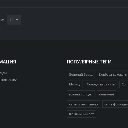
и:
МАЦИЯ
ПОПУЛЯРНЫЕ ТЕГИ
 еды
Зелений борщ
Ковбаса домашня
 шашлыка
Млинці
Солодкі вареники
Сол
млинці солодкі
пельмені
салат з телятиною
суп з фрикаде
шашличний сет