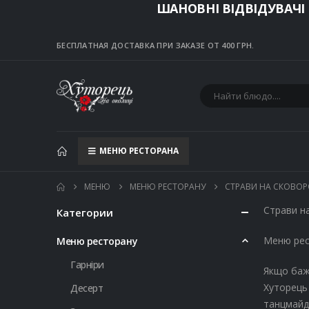
ШАНОВНІ ВІДВІДУВАЧІ
БЕСПЛАТНАЯ ДОСТАВКА ПРИ ЗАКАЗЕ ОТ 400 ГРН.
МЕНЮ РЕСТОРАНА
МЕНЮ
МЕНЮ РЕСТОРАНУ
СТРАВИ НА СКОВОР
Страви на
Категории
Меню рес
Меню ресторану
Гарніри
Якщо бажа
Хуторець 
Десерт
танцмайда