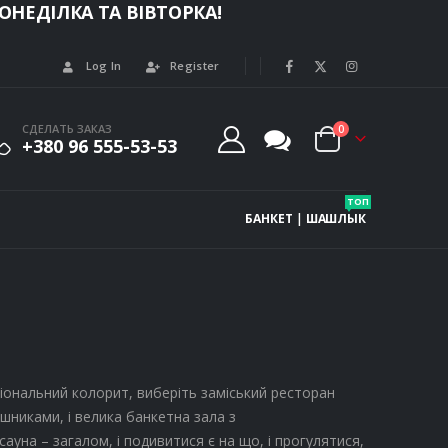
НЕДІЛКА ТА ВІВТОРКА!
Log In
Register
СДЕЛАТЬ ЗАКАЗ
0
+380 96 555-53-53
ТОП
БАНКЕТ
|
ШАШЛЫК
ціональний колорит, виберіть заміський ресторан
ушниками, і велика банкетна зала з
 сауна – загалом, і подивитися є на що, і прогулятися,