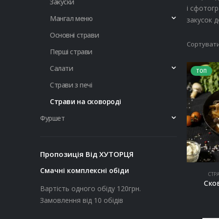
Закуски
і сфотогр
Мангал меню
закусок д
Основні страви
Сортувати
Перші страви
Салати
ТОП
Страви з печі
Страви на сковороді
Фуршет
Пропозиція Від ХУТОРЦЯ
Смачні комплексні обіди
СТР
Ско
Вартість одного обіду 120грн.
Замовлення від 10 обідів