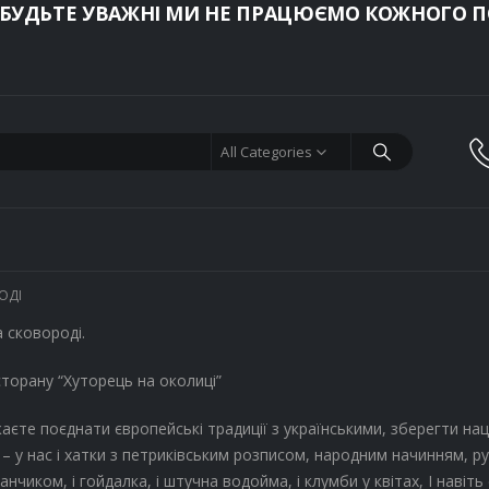
 БУДЬТЕ УВАЖНІ МИ НЕ ПРАЦЮЄМО КОЖНОГО ПО
All Categories
ОДІ
 сковороді.
торану “Хуторець на околиці”
єте поєднати європейські традиції з українськими, зберегти на
– у нас і хатки з петриківським розписом, народним начинням, р
нчиком, і гойдалка, і штучна водойма, і клумби у квітах, І навіть