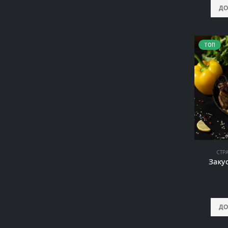
ДО
ТОП
СТР
Заку
ДО