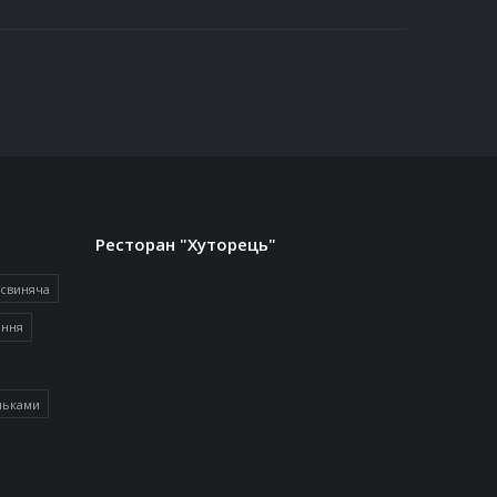
Ресторан "Хуторець"
 свиняча
іння
льками