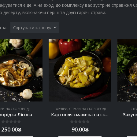
афуватися є де. А на вході до комплексу вас зустріне справжня Со
о десерту, включаючи перші та другі гарячі страви.
 за:
АВИ НА СКОВОРОДІ
ГАРНІРИ
,
СТРАВИ НА СКОВОРОДІ
СТР
ворідка Лісова
Картопля смажена на сковорідці
Закус
0
out of 5
0
out of 5
250.00
₴
90.00
₴