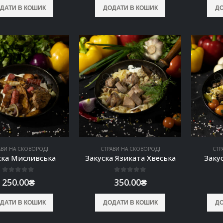
ДАТИ В КОШИК
ДОДАТИ В КОШИК
ДО
АВИ НА СКОВОРОДІ
СТРАВИ НА СКОВОРОДІ
СТР
ска Мисливська
Закуска Язиката Хвеська
Заку
0
out of 5
0
out of 5
250.00
₴
350.00
₴
ДАТИ В КОШИК
ДОДАТИ В КОШИК
ДО