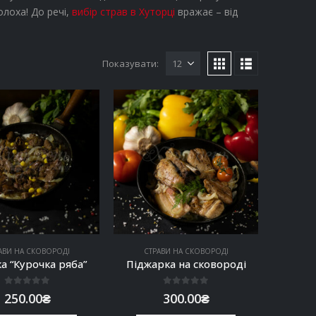
лоха! До речі,
вибір страв в Хуторці
вражає – від
Показувати:
АВИ НА СКОВОРОДІ
СТРАВИ НА СКОВОРОДІ
ка “Курочка ряба”
Піджарка на сковороді
0
out of 5
0
out of 5
250.00
₴
300.00
₴