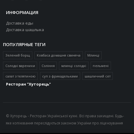
ИНФОРМАЦИЯ
Доставка еды
Доставка шашлыка
ПОПУЛЯРНЫЕ ТЕГИ
Зелений борщ
Ковбаса домашня свиняча
Млинці
Солодкі вареники
Соління
млинці солодкі
пельмені
салат з телятиною
суп з фрикадельками
шашличний сет
Ресторан "Хуторець"
© Хуторець - Ресторан Української кухні. Всі права захищені. Будь-
яке копіювання переслідується законом України про ліцензування