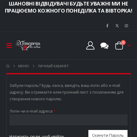
ШАНОВНІ ВІДВІДУВАЧІ БУДЬТЕ УВАЖНІ МИ НЕ
ПРАЦЮЄМО КОЖНОГО ПОНЕДІЛКА ТА ВІВТОРКА!
0
МЕНЮ
ЛИЧНЫЙ КАБИНЕТ
Забули пароль? Будь ласка, введіть ваш логін або e-mail
адресу. Ви отримаєте електронний лист з посиланням для
створення нового паролю.
Обов’язкове
Логін чи e-mail адреса
*
Скинути Пароль
Натисніть сюди, щоб увійти