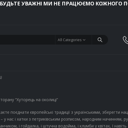
 БУДЬТЕ УВАЖНІ МИ НЕ ПРАЦЮЄМО КОЖНОГО ПО
All Categories
І
торану “Хуторець на околиці”
єте поєднати європейські традиції з українськими, зберегти на
– у нас і хатки з петриківським розписом, народним начинням, р
нчиком, і гойдалка, і штучна водойма, і клумби у квітах, І навіть