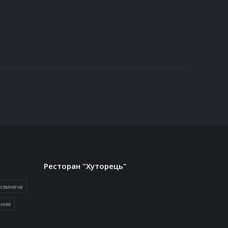
Ресторан "Хуторець"
 свиняча
іння