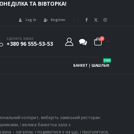
НЕДІЛКА ТА ВІВТОРКА!
Log In
Register
СДЕЛАТЬ ЗАКАЗ
0
+380 96 555-53-53
ТОП
БАНКЕТ
|
ШАШЛЫК
ціональний колорит, виберіть заміський ресторан
ушниками, і велика банкетна зала з
 сауна – загалом, і подивитися є на що, і прогулятися,