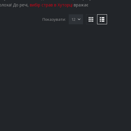
лоха! До речі,
вибір страв в Хуторці
вражає
Показувати: