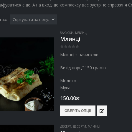
афуватися є де. А на вході до комплексу вас зустріне справжня Со
 за:
ЗАКУСКИ
,
МЛИНЦІ
Млинці
0
out of 5
Млинці з начинкою
Вихід порції 150 грамів
Молоко
Мука
Цукор
150.00
₴
Сіль
Яйця
Цей
ОБЕРІТЬ ОПЦІЇ
Начинка на ваш вибір
товар
має
ДЕСЕРТ
,
ДЕСЕРТИ
,
МЛИНЦІ
кілька