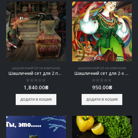
ШАШЛИЧНИЙ СЕТ НА КОМПАНІЮ
ШАШЛИЧНИЙ СЕТ НА КОМПАНІЮ
Шашличний сет для 2 персон “Рибний день”
Шашличний сет для 2-х панночок “Галя-Краля”
0
out of 5
0
out of 5
1,840.00
₴
950.00
₴
ДОДАТИ В КОШИК
ДОДАТИ В КОШИК