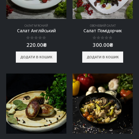
САЛАТ М'ЯСНИЙ
ОВОЧЕВИЙ САЛАТ
Салат Англійський
Салат Помідорчик
0
out of 5
0
out of 5
220.00
₴
300.00
₴
ДОДАТИ В КОШИК
ДОДАТИ В КОШИК