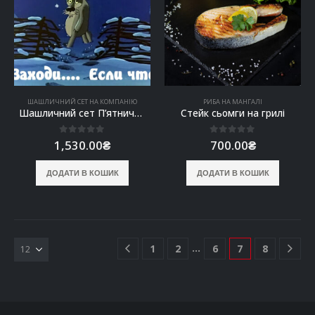
ШАШЛИЧНИЙ СЕТ НА КОМПАНІЮ
РИБА НА МАНГАЛІ
Шашличний сет П’ятничний
Стейк сьомги на грилі
0
out of 5
0
out of 5
1,530.00
₴
700.00
₴
ДОДАТИ В КОШИК
ДОДАТИ В КОШИК
…
1
2
6
7
8