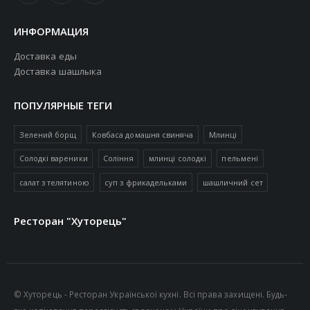
ИНФОРМАЦИЯ
Доставка еды
Доставка шашлыка
ПОПУЛЯРНЫЕ ТЕГИ
Зелений борщ
Ковбаса домашня свиняча
Млинці
Солодкі вареники
Соління
млинці солодкі
пельмені
салат з телятиною
суп з фрикадельками
шашличний сет
Ресторан "Хуторець"
© Хуторець - Ресторан Української кухні. Всі права захищені. Будь-