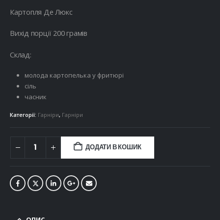
Картопля Де Люкс
Вихід порції 200 грамів
Склад:
молода картопелька у фритюрі
сіль
часник
Категорії:
Гарніри
,
Гарніри
ДОДАТИ В КОШИК
ОПИС