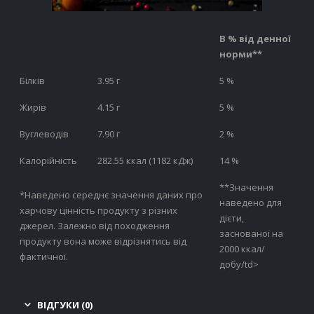
В % від денної
норми**
Білків
3.95 г
5 %
Жирів
4.15 г
5 %
Вуглеводів
7.90 г
2 %
Калорійність
282.55 ккал (1182 кДж)
14 %
**Значення
*Наведено середнє значення даних про
наведено для
харчову цінність продукту з різних
дієти,
джерел. Залежно від походження
заснованої на
продукту вона може відрізнятись від
2000 ккал/
фактичної.
добу/td>
ВІДГУКИ (0)