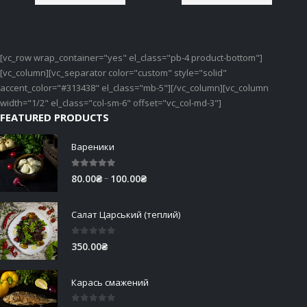
[vc_row wrap_container="yes" el_class="pb-4 product-bottom"]
[vc_column][vc_separator color="custom" style="solid"
accent_color="#313438" el_class="mb-5"][/vc_column][vc_column
width="1/2" el_class="col-sm-6" offset="vc_col-md-3"]
FEATURED PRODUCTS
Вареники
5.00
out of 5
Price
–
80.00
₴
100.00
₴
range:
80.00₴
Салат Царський (теплий)
through
100.00₴
0
out of 5
350.00
₴
Карась смажений