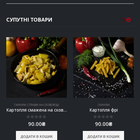
СУПУТНІ ТОВАРИ
ГАРНІРИ
,
СТРАВИ НА СКОВОРОДІ
ГАРНІРИ
Картопля смажена на сковорідці
Картопля фрі
0
out of 5
0
out of 5
90.00
₴
90.00
₴
ДОДАТИ В КОШИК
ДОДАТИ В КОШИК