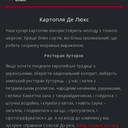
Картопля Де Люкс
Наші кухарі картоплю використовують молоду з тонкою
шкіркою. Краще білих сортів, він більш крохмальний, що
робить скоринку яскравіше вираженою.
Ресторан Хуторок
Якщо хочете поєднати європейські традиції з
українськими, зберегти національний колорит, виберіть
заміський ресторан Хуторець – у нас і хатки з
петриківським розписом, народним начинням, рушниками,
і велика банкетна зала з танцмайданчиком, і гойдалка, і
штучна водойма, і клумби у квітах, І навіть сауна –
загалом, і подивитися є на що, і прогулятися, і
сфотографуватися є де. А на вході до комплексу вас
зустріне справжня Солоха! До речі,
вибір страв в Хуторці