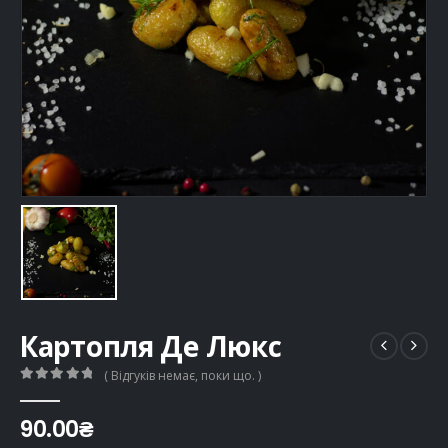
Картопля Де Люкс
( Відгуків немає, поки що. )
0
out of 5
90.00
₴