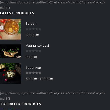
[/vc_column][vc_column width="1/2" el_class="col-sm-6" offset="vc_col-
md-3"]
LATEST PRODUCTS
Бограч
0
out of 5
300.00
₴
Млинці солодкі
0
out of 5
90.00
₴
Вареники
5.00
out of 5
Price
–
80.00
₴
100.00
₴
range:
80.00₴
[/vc_column][vc_column width="1/2" el_class="col-sm-6" offset="vc_col-
through
md-3"]
100.00₴
TOP RATED PRODUCTS