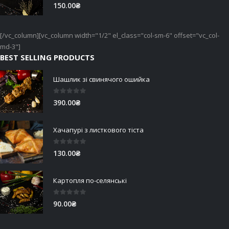
0
out of 5
150.00
₴
[/vc_column][vc_column width="1/2" el_class="col-sm-6" offset="vc_col-
md-3"]
BEST SELLING PRODUCTS
Шашлик зі свинячого ошийка
0
out of 5
390.00
₴
Хачапурі з листкового тіста
0
out of 5
130.00
₴
Картопля по-селянські
0
out of 5
90.00
₴