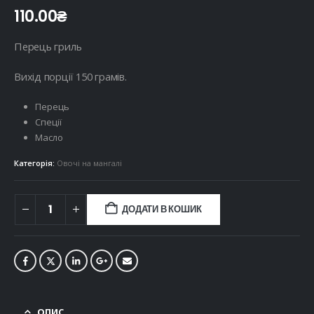
110.00
₴
Перець гриль
Вихід порції 150 грамів.
Перець
Спеції
Масло
Категорія:
Овочі на мангалі
ДОДАТИ В КОШИК
ОПИС