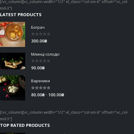
[/vc_column][vc_column width="1/2" el_class="col-sm-6" offset="vc_col-
md-3"]
LATEST PRODUCTS
Бограч
0
out of 5
300.00
₴
Млинці солодкі
0
out of 5
90.00
₴
Вареники
5.00
out of 5
Price
–
80.00
₴
100.00
₴
range:
80.00₴
[/vc_column][vc_column width="1/2" el_class="col-sm-6" offset="vc_col-
through
md-3"]
100.00₴
TOP RATED PRODUCTS