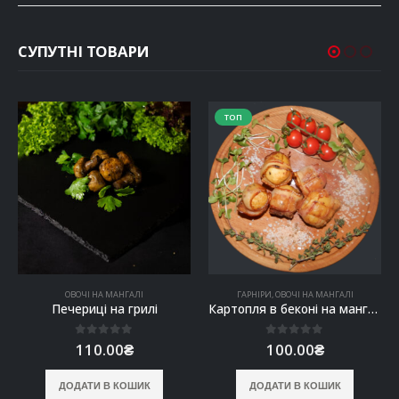
СУПУТНІ ТОВАРИ
ТОП
ОВОЧІ НА МАНГАЛІ
ГАРНІРИ
,
ОВОЧІ НА МАНГАЛІ
Печериці на грилі
Картопля в беконі на мангалі
0
out of 5
0
out of 5
110.00
₴
100.00
₴
ДОДАТИ В КОШИК
ДОДАТИ В КОШИК