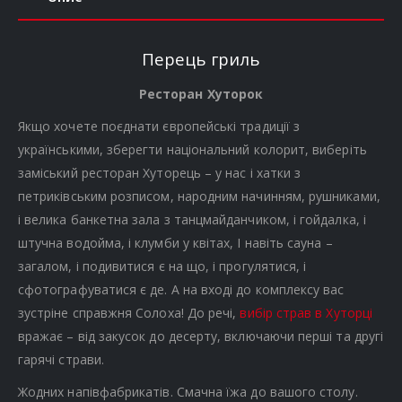
Перець гриль
Ресторан Хуторок
Якщо хочете поєднати європейські традиції з
українськими, зберегти національний колорит, виберіть
заміський ресторан Хуторець – у нас і хатки з
петриківським розписом, народним начинням, рушниками,
і велика банкетна зала з танцмайданчиком, і гойдалка, і
штучна водойма, і клумби у квітах, І навіть сауна –
загалом, і подивитися є на що, і прогулятися, і
сфотографуватися є де. А на вході до комплексу вас
зустріне справжня Солоха! До речі,
вибір страв в Хуторці
вражає – від закусок до десерту, включаючи перші та другі
гарячі страви.
Жодних напівфабрикатів. Смачна їжа до вашого столу.