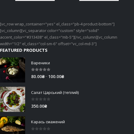
[vc_row wrap_container="yes" el_class="pb-4 product-bottom"]
[vc_column][vc_separator color="custom" style="solid"
accent_color="#313438" el_class="mb-5"][/vc_column][vc_column
width="1/2" el_class="col-sm-6" offset="vc_col-md-3"]
FEATURED PRODUCTS
Вареники
5.00
out of 5
Price
–
80.00
₴
100.00
₴
range:
80.00₴
Салат Царський (теплий)
through
100.00₴
0
out of 5
350.00
₴
Карась смажений
0
out of 5