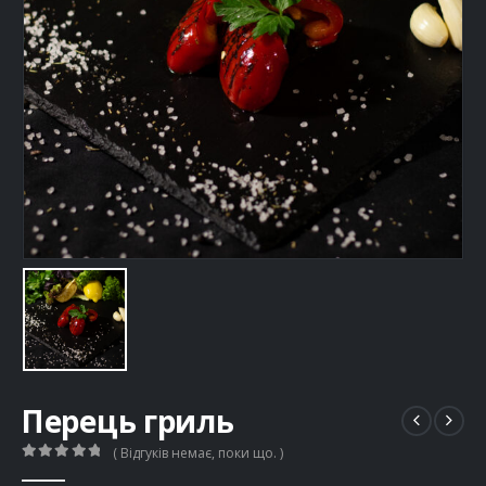
Перець гриль
( Відгуків немає, поки що. )
0
out of 5