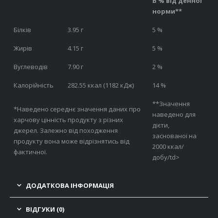
В % від денної
норми**
Білків
3.95 г
5 %
Жирів
4.15 г
5 %
Вуглеводів
7.90 г
2 %
Калорійність
282.55 ккал (1182 кДж)
14 %
**Значення
*Наведено середнє значення даних про
наведено для
харчову цінність продукту з різних
дієти,
джерел. Залежно від походження
заснованої на
продукту вона може відрізнятись від
2000 ккал/
фактичної.
добу/td>
ДОДАТКОВА ІНФОРМАЦІЯ
ВІДГУКИ (0)