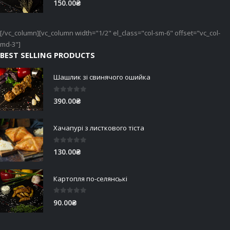
150.00
₴
[/vc_column][vc_column width="1/2" el_class="col-sm-6" offset="vc_col-
md-3"]
BEST SELLING PRODUCTS
Шашлик зі свинячого ошийка
0
out of 5
390.00
₴
Хачапурі з листкового тіста
0
out of 5
130.00
₴
Картопля по-селянські
0
out of 5
90.00
₴