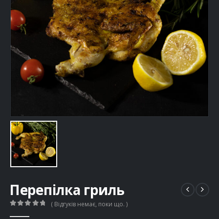
Перепілка гриль
( Відгуків немає, поки що. )
0
out of 5