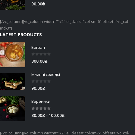
0
out of 5
90.00
₴
[/vc_column][vc_column width="1/2" el_class="col-sm-6" offset="vc_col-
md-3"]
LATEST PRODUCTS
Бограч
0
out of 5
300.00
₴
Млинці солодкі
0
out of 5
90.00
₴
Вареники
5.00
out of 5
Price
–
80.00
₴
100.00
₴
range:
80.00₴
[/vc_column][vc_column width="1/2" el_class="col-sm-6" offset="vc_col-
through