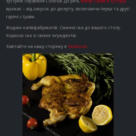
зустріне справжня Солоха! До речі,
вибір страв в Хуторці
вражає – від закусок до десерту, включаючи перші та другі
гарячі страви.
Жодних напівфабрикатів. Смачна їжа до вашого столу.
Корисна їжа зі свіжих інгредієнтів.
Завітайте на нашу сторінку в
facebook.