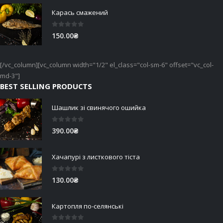
Карась смажений
0
out of 5
150.00
₴
[/vc_column][vc_column width="1/2" el_class="col-sm-6" offset="vc_col-
md-3"]
BEST SELLING PRODUCTS
Шашлик зі свинячого ошийка
0
out of 5
390.00
₴
Хачапурі з листкового тіста
0
out of 5
130.00
₴
Картопля по-селянські