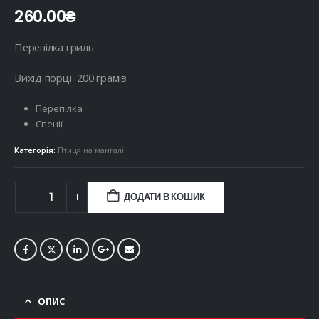
260.00
₴
Перепілка гриль
Вихід порції 200 грамів
Перепілка
Спеції
Категорія:
Птиця на мангалі
ДОДАТИ В КОШИК
ОПИС