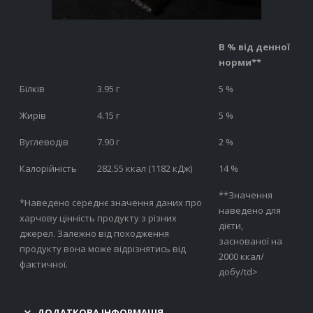
В % від денної
норми**
Білків
3.95 г
5 %
Жирів
4.15 г
5 %
Вуглеводів
7.90 г
2 %
Калорійність
282.55 ккал (1182 кДж)
14 %
**Значення
*Наведено середнє значення даних про
наведено для
харчову цінність продукту з різних
дієти,
джерел. Залежно від походження
заснованої на
продукту вона може відрізнятись від
2000 ккал/
фактичної.
добу/td>
ДОДАТКОВА ІНФОРМАЦІЯ