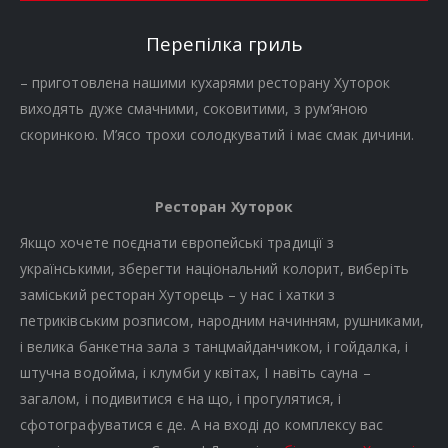
Перепілка гриль
– приготовлена нашими кухарями ресторану Хуторок
виходять дуже смачними, соковитими, з рум’яною
скоринкою. М’ясо трохи солодкуватий і має смак дичини.
Ресторан Хуторок
Якщо хочете поєднати європейські традиції з
українськими, зберегти національний колорит, виберіть
заміський ресторан Хуторець – у нас і хатки з
петриківським розписом, народним начинням, рушниками,
і велика банкетна зала з танцмайданчиком, і гойдалка, і
штучна водойма, і клумби у квітах, І навіть сауна –
загалом, і подивитися є на що, і прогулятися, і
сфотографуватися є де. А на вході до комплексу вас