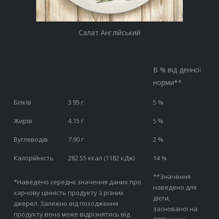
Салат Англійський
В % від денної
норми**
Білків
3.95 г
5 %
Жирів
4.15 г
5 %
Вуглеводів
7.90 г
2 %
Калорійність
282.55 ккал (1182 кДж)
14 %
**Значення
*Наведено середнє значення даних про
наведено для
харчову цінність продукту з різних
дієти,
джерел. Залежно від походження
заснованої на
продукту вона може відрізнятись від