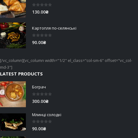
0
out of 5
130.00
₴
Картопля по-селянські
0
out of 5
90.00
₴
[/vc_column][vc_column width="1/2" el_class="col-sm-6" offset="vc_col-
md-3"]
LATEST PRODUCTS
Бограч
0
out of 5
300.00
₴
Млинці солодкі
0
out of 5
90.00
₴