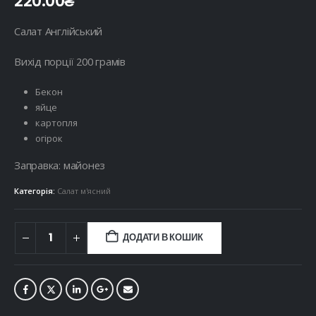
220.00
₴
Салат Англійський
Вихід порції 200 грамів
Бекон
яйце
картопля
огірок
Заправка: майонез
Категорія:
Салат м'ясний
ДОДАТИ В КОШИК