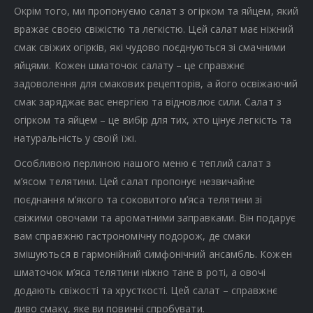
Окрім того, ми пропонуємо салат з огірком та яйцем, який
вражає своєю свіжістю та легкістю. Цей салат має ніжний
смак свіжих огірків, які чудово поєднуються зі смачними
яйцями. Кожен шматочок салату – це справжнє
задоволення для смакових рецепторів, а його освіжаючий
смак заряджає вас енергією та відновлює сили. Салат з
огірком та яйцем – це вибір для тих, хто цінує легкість та
натуральність у своїй їжі.
Особливою перлиною нашого меню є теплий салат з
м’ясом телятини. Цей салат пропонує незвичайне
поєднання м’якого та соковитого м’яса телятини зі
свіжими овочами та ароматними заправками. Він подарує
вам справжню гастрономічну подорож, де смаки
змішуються в гармонійний симфонічний ансамбль. Кожен
шматочок м’яса телятини ніжно тане в роті, а овочі
додають свіжості та хрусткості. Цей салат – справжнє
диво смаку, яке ви повинні спробувати.