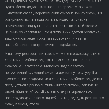
салату неповторний смак та текстуру. Картопля м’яка та
пухка, бекон додає пікантності та аромату, а кожен
шматочок салату переповнений соковитими смаками, які
розкриваються в вашій роті, залишаючи приємне
післясмакове відчуття. Салат з картоплею та беконом –
це симбіоз класичних інгредієнтів, який здатен розчулити
ваші смакові рецептори та задовольнити навіть
найвибагливіші гастрономічні вподобання.
У нашому ресторані ви також можете насолоджуватися
салатами з майонезом, які відомі своєю ніжністю та
смаковим багатством. Майонез надає салатам
неповторний кремовий смак та делікатну текстуру. Ви
зможете насолоджуватися салатами з майонезом, де він
поєднується з різноманітними інгредієнтами, такими як
овочі, яйця чи м’ясо. Ці салати стануть справжньою
насолодою для вашого піднебіння та додадуть розкішного
смаку вашому столу.