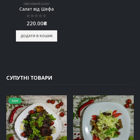
ОВОЧЕВИЙ САЛАТ
Салат від Шефа
0
out of 5
220.00
₴
ДОДАТИ В КОШИК
СУПУТНІ ТОВАРИ
ТОП