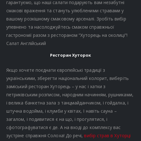
гарантуємо, що наші салати подарують вам незабутні
смакові враження та стануть улюбленими стравами у
вашому розкішному смаковому арсеналі. Зробіть вибір
упевнено та насолоджуйтесь смаком справжньої
гастрономії разом з рестораном “Хуторець на околиці”!
Салат Англійський
Ресторан Хуторок
Якщо хочете поєднати європейські традиції з
українськими, зберегти національний колорит, виберіть
заміський ресторан Хуторець – у нас і хатки з
петриківським розписом, народним начинням, рушниками,
і велика банкетна зала з танцмайданчиком, і гойдалка, і
штучна водойма, і клумби у квітах, І навіть сауна –
загалом, і подивитися є на що, і прогулятися, і
сфотографуватися є де. А на вході до комплексу вас
зустріне справжня Солоха! До речі,
вибір страв в Хуторці