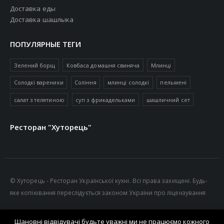
Доставка еды
Доставка шашлыка
ПОПУЛЯРНЫЕ ТЕГИ
Зелений борщ
Ковбаса домашня свиняча
Млинці
Солодкі вареники
Соління
млинці солодкі
пельмені
салат з телятиною
суп з фрикадельками
шашличний сет
Ресторан "Хуторець"
© Хуторець - Ресторан Української кухні. Всі права захищені. Будь-
яке копіювання переслідується законом України про ліцензування
Шановні відвідувачі будьте уважні ми не працюємо кожного