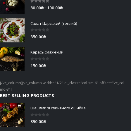
5.00
out of 5
Price
–
80.00
₴
100.00
₴
range:
80.00₴
Салат Царський (теплий)
through
100.00₴
0
out of 5
350.00
₴
Карась смажений
0
out of 5
150.00
₴
[/vc_column][vc_column width="1/2" el_class="col-sm-6" offset="vc_col-
md-3"]
BEST SELLING PRODUCTS
Шашлик зі свинячого ошийка
0
out of 5
390.00
₴