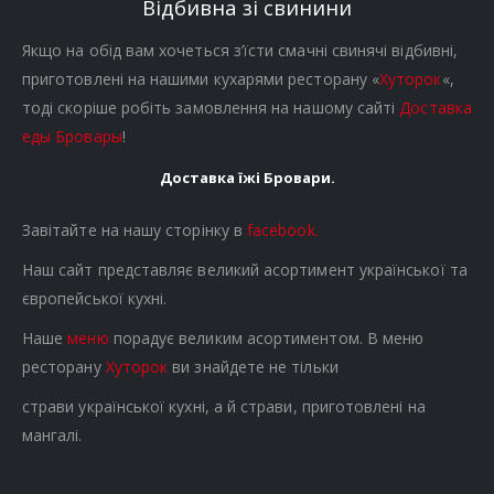
Відбивна зі свинини
Якщо на обід вам хочеться з’їсти смачні свинячі відбивні,
приготовлені на нашими кухарями
ресторану «
Хуторок
«,
тоді скоріше робіть замовлення на нашому сайті
Доставка
еды Бровары
!
Доставка їжі Бровари.
Завітайте на нашу сторінку в
facebook.
Наш сайт представляє великий асортимент української та
європейської кухні.
Наше
меню
порадує великим асортиментом. В меню
ресторану
Хуторок
ви знайдете не тільки
страви української кухні, а й страви, приготовлені на
мангалі.