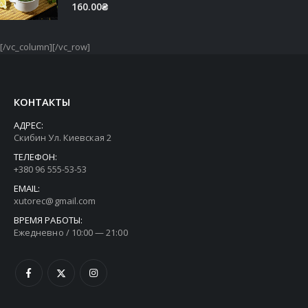
5.00
out of 5
160.00
₴
[/vc_column][/vc_row]
КОНТАКТЫ
АДРЕС:
Скибин Ул. Киевская 2
ТЕЛЕФОН:
+380 96 555-53-53
EMAIL:
xutorec@gmail.com
ВРЕМЯ РАБОТЫ:
Ежедневно / 10:00 — 21:00