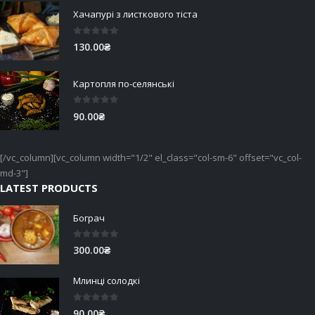
Хачапурі з листкового тіста
0
out of 5
130.00
₴
Картопля по-селянські
0
out of 5
90.00
₴
[/vc_column][vc_column width="1/2" el_class="col-sm-6" offset="vc_col-
md-3"]
LATEST PRODUCTS
Бограч
0
out of 5
300.00
₴
Млинці солодкі
0
out of 5
90.00
₴