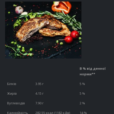
В % від денної
норми**
Білків
3.95 г
5 %
Жирів
4.15 г
5 %
Вуглеводів
7.90 г
2 %
Калорійність
282.55 ккал (1182 кДж)
14 %