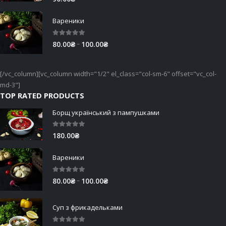
Вареники
5.00
out of 5
Price
–
80.00
₴
100.00
₴
range:
80.00₴
[/vc_column][vc_column width="1/2" el_class="col-sm-6" offset="vc_col-
through
md-3"]
100.00₴
TOP RATED PRODUCTS
Борщ український з пампушками
5.00
out of 5
180.00
₴
Вареники
5.00
out of 5
Price
–
80.00
₴
100.00
₴
range:
80.00₴
Суп з фрикадельками
through
100.00₴