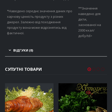
**Значення
*Наведено середнє значення даних про
наведено для
харчову цінність продукту з різних
дієти,
джерел. Залежно від походження
заснованої на
продукту вона може відрізнятись від
2000 ккал/
фактичної.
добу/td>
ВІДГУКИ (0)
СУПУТНІ ТОВАРИ