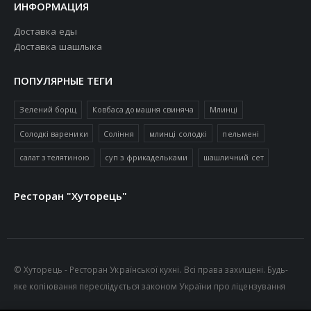
ИНФОРМАЦИЯ
Доставка еды
Доставка шашлыка
ПОПУЛЯРНЫЕ ТЕГИ
Зелений борщ
Ковбаса домашня свиняча
Млинці
Солодкі вареники
Соління
млинці солодкі
пельмені
салат з телятиною
суп з фрикадельками
шашличний сет
Ресторан "Хуторець"
© Хуторець - Ресторан Української кухні. Всі права захищені. Будь-
яке копіювання переслідується законом України про ліцензування