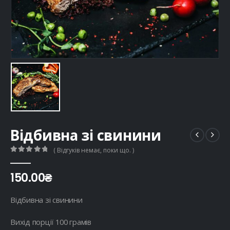
Відбивна зі свинини
( Відгуків немає, поки що. )
0
out of 5
150.00
₴
Відбивна зі свинини
Вихід порції 100 грамів