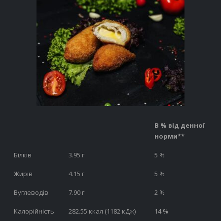
В % від денної
норми**
Білків
3.95 г
5 %
Жирів
4.15 г
5 %
Вуглеводів
7.90 г
2 %
Калорійність
282.55 ккал (1182 кДж)
14 %