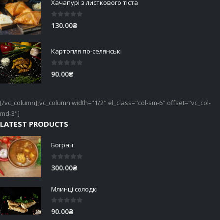
Хачапурі з листкового тіста
0
out of 5
130.00
₴
Картопля по-селянські
0
out of 5
90.00
₴
[/vc_column][vc_column width="1/2" el_class="col-sm-6" offset="vc_col-
md-3"]
LATEST PRODUCTS
Бограч
0
out of 5
300.00
₴
Млинці солодкі
0
out of 5
90.00
₴