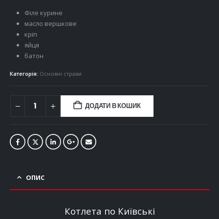
Філе курине
масло вершкове
кріп
яйця
батон
Категорія:
Основні страви
ДОДАТИ В КОШИК
ОПИС
Котлета по Київські