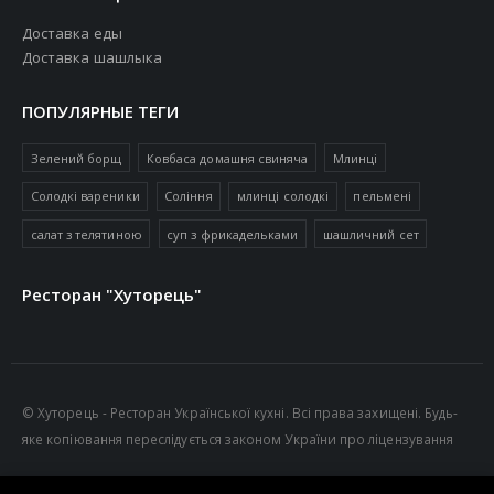
Доставка еды
Доставка шашлыка
ПОПУЛЯРНЫЕ ТЕГИ
Зелений борщ
Ковбаса домашня свиняча
Млинці
Солодкі вареники
Соління
млинці солодкі
пельмені
салат з телятиною
суп з фрикадельками
шашличний сет
Ресторан "Хуторець"
© Хуторець - Ресторан Української кухні. Всі права захищені. Будь-
яке копіювання переслідується законом України про ліцензування