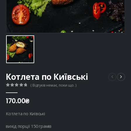
Котлета по Київські
( Відгуків немає, поки що. )
0
out of 5
170.00
₴
Котлета по Київські
вихід порції 150 грамів