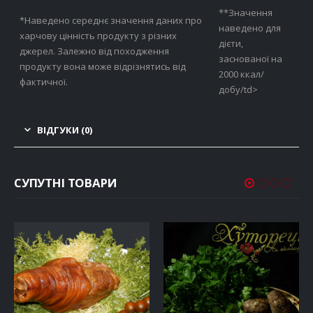
**Значення
*Наведено середнє значення даних про
наведено для
харчову цінність продукту з різних
дієти,
джерел. Залежно від походження
заснованої на
продукту вона може відрізнятись від
2000 ккал/
фактичної.
добу/td>
ВІДГУКИ (0)
СУПУТНІ ТОВАРИ