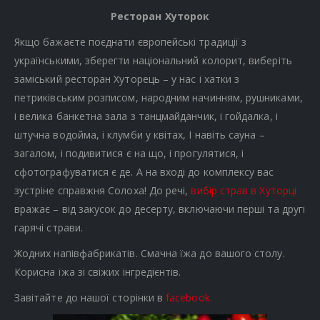
Ресторан Хуторок
Якщо бажаєте поєднати європейські традиції з
українськими, зберегти національний колорит, виберіть
заміський ресторан Хуторець – у нас і хатки з
петриківським розписом, народним начинням, рушниками,
і велика банкетна зала з танцмайданчик, і гойдалка, і
штучна водойма, і клумби у квітах, І навіть сауна –
загалом, і подивитися є на що, і прогулятися, і
сфотографуватися є де. А на вході до комплексу вас
зустріне справжня Солоха! До речі,
вибір страв в Хуторці
вражає – від закусок до десерту, включаючи перші та другі
гарячі страви.
Жодних напівфабрикатів. Смачна їжа до вашого столу.
Корисна їжа зі свіжих інгредієнтів.
Завітайте до нашої сторінки в
facebook.