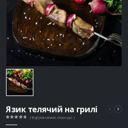
Язик телячий на грилі
( Відгуків немає, поки що. )
0
out of 5