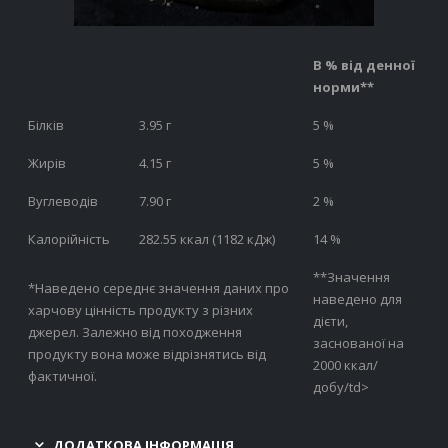
В % від денної
норми**
Білків
3.95 г
5 %
Жирів
4.15 г
5 %
Вуглеводів
7.90 г
2 %
Калорійність
282.55 ккал (1182 кДж)
14 %
**Значення
*Наведено середнє значення даних про
наведено для
харчову цінність продукту з різних
дієти,
джерел. Залежно від походження
заснованої на
продукту вона може відрізнятись від
2000 ккал/
фактичної.
добу/td>
ДОДАТКОВА ІНФОРМАЦІЯ