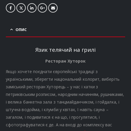
ОПИС
Язик телячий на грилі
Ресторан Хуторок
Якщо хочете поєднати європейські традиції з
українськими, зберегти національний колорит, виберіть
заміський ресторан Хуторець – у нас і хатки з
петриківським розписом, народним начинням, рушниками,
і велика банкетна зала з танцмайданчиком, і гойдалка, і
штучна водойма, і клумби у квітах, І навіть сауна –
загалом, і подивитися є на що, і прогулятися, і
сфотографуватися є де. А на вході до комплексу вас