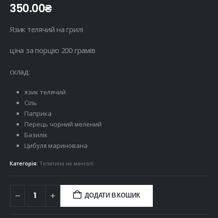
350.00
₴
Язик телячий на грилі
ціна за порцію 200 грамів
склад:
язик телячий
Сіль
Паприка
Перець чорний мелений
Базилік
Цибуля маринована
Категорія:
Телятина на мангалі
ДОДАТИ В КОШИК