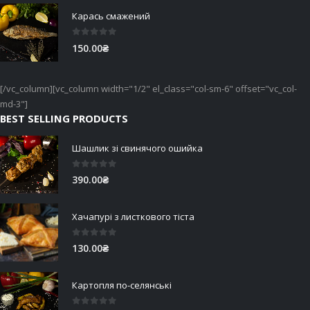
Карась смажений
0
out of 5
150.00
₴
[/vc_column][vc_column width="1/2" el_class="col-sm-6" offset="vc_col-
md-3"]
BEST SELLING PRODUCTS
Шашлик зі свинячого ошийка
0
out of 5
390.00
₴
Хачапурі з листкового тіста
0
out of 5
130.00
₴
Картопля по-селянські