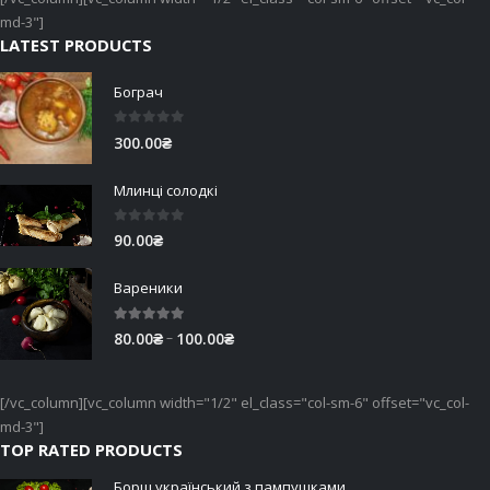
md-3"]
LATEST PRODUCTS
Бограч
0
out of 5
300.00
₴
Млинці солодкі
0
out of 5
90.00
₴
Вареники
5.00
out of 5
Price
–
80.00
₴
100.00
₴
range:
80.00₴
[/vc_column][vc_column width="1/2" el_class="col-sm-6" offset="vc_col-
through
md-3"]
100.00₴
TOP RATED PRODUCTS
Борщ український з пампушками