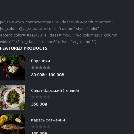
[vc_row wrap_container="yes" el_class="pb-4 product-bottom"]
[vc_column][vc_separator color="custom" style="solid"
accent_color="#313438" el_class="mb-5"][/vc_column][vc_column
width="1/2" el_class="col-sm-6" offset="vc_col-md-3"]
FEATURED PRODUCTS
Вареники
5.00
out of 5
Price
–
80.00
₴
100.00
₴
range:
80.00₴
Салат Царський (теплий)
through
100.00₴
0
out of 5
350.00
₴
Карась смажений
0
out of 5
150.00
₴