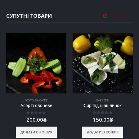
СУПУТНІ ТОВАРИ
АСОРТІ
,
ЗАКУСКИ
ЗАКУСКИ
Асорті овочеве
Сир під шашличок
0
out of 5
0
out of 5
200.00
₴
150.00
₴
ДОДАТИ В КОШИК
ДОДАТИ В КОШИК