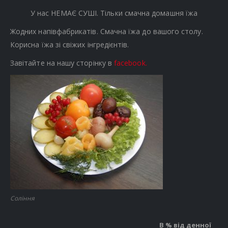
У нас НЕМАЄ СУШІ. Тільки смачна домашня їжа
Жодних напівфабрикатів. Смачна їжа до вашого столу.
Корисна їжа зі свіжих інгредієнтів.
Завітайте на нашу сторінку в
facebook.
Соління
В % від денної