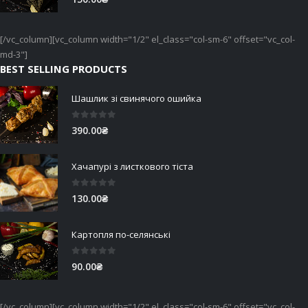
[/vc_column][vc_column width="1/2" el_class="col-sm-6" offset="vc_col-
md-3"]
BEST SELLING PRODUCTS
Шашлик зі свинячого ошийка
0
out of 5
390.00
₴
Хачапурі з листкового тіста
0
out of 5
130.00
₴
Картопля по-селянські
0
out of 5
90.00
₴
[/vc_column][vc_column width="1/2" el_class="col-sm-6" offset="vc_col-