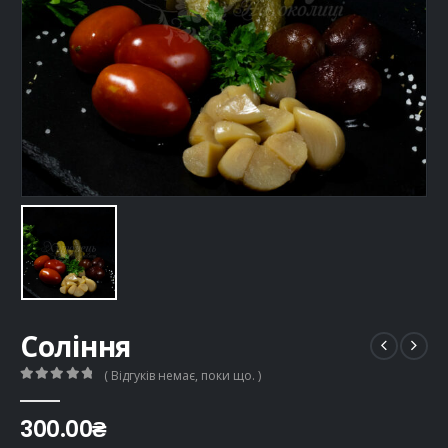
Соління
( Відгуків немає, поки що. )
0
out of 5
300.00
₴