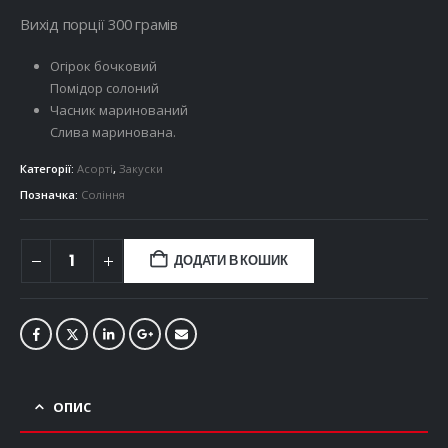
Вихід порції 300 грамів
Огірок бочковий
Помідор солоний
Часник маринований
Слива маринована.
Категорії:
Асорті
,
Закуски
Позначка:
Соління
ДОДАТИ В КОШИК
ОПИС