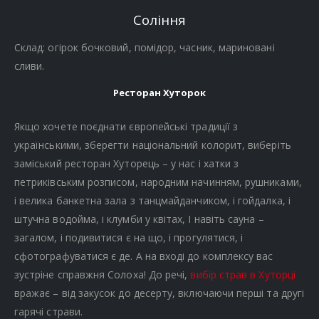
Соління
Склад: огірок бочковий, помідор, часник, мариновані
сливи.
Ресторан Хуторок
Якщо хочете поєднати європейські традиції з
українськими, зберегти національний колорит, виберіть
заміський ресторан Хуторець – у нас і хатки з
петриківським розписом, народним начинням, рушниками,
і велика банкетна зала з танцмайданчиком, і гойдалка, і
штучна водойма, і клумби у квітах, І навіть сауна –
загалом, і подивитися є на що, і прогулятися, і
сфотографуватися є де. А на вході до комплексу вас
зустріне справжня Солоха! До речі,
вибір страв в Хуторці
вражає – від закусок до десерту, включаючи перші та другі
гарячі страви.