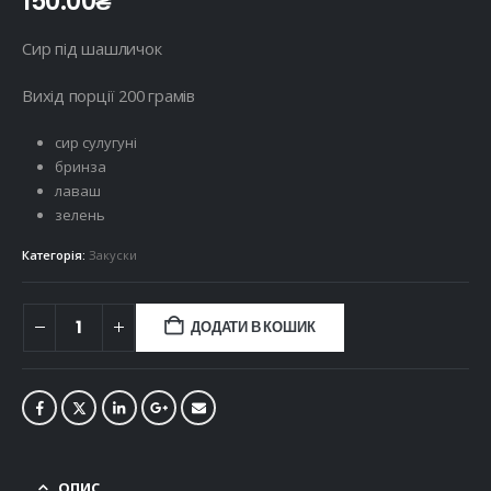
150.00
₴
Сир під шашличок
Вихід порції 200 грамів
сир сулугуні
бринза
лаваш
зелень
Категорія:
Закуски
ДОДАТИ В КОШИК
ОПИС