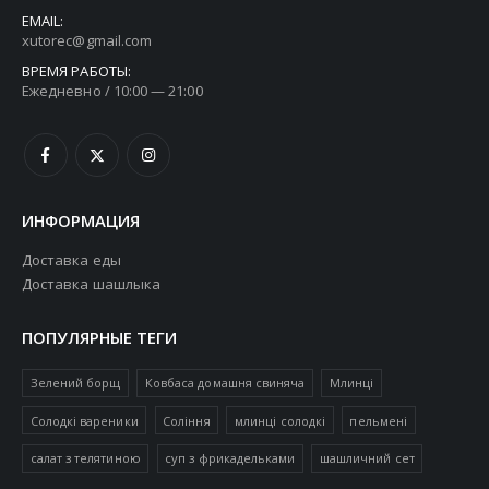
EMAIL:
xutorec@gmail.com
ВРЕМЯ РАБОТЫ:
Ежедневно / 10:00 — 21:00
ИНФОРМАЦИЯ
Доставка еды
Доставка шашлыка
ПОПУЛЯРНЫЕ ТЕГИ
Зелений борщ
Ковбаса домашня свиняча
Млинці
Солодкі вареники
Соління
млинці солодкі
пельмені
салат з телятиною
суп з фрикадельками
шашличний сет