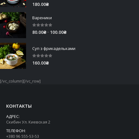
5.00
out of 5
180.00
₴
Вареники
5.00
out of 5
Price
–
80.00
₴
100.00
₴
range:
80.00₴
Суп з фрикадельками
through
100.00₴
5.00
out of 5
160.00
₴
[/vc_column][/vc_row]
КОНТАКТЫ
АДРЕС:
Скибин Ул. Киевская 2
ТЕЛЕФОН:
+380 96 555-53-53