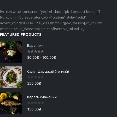
[vc_row wrap_container="yes" el_class="pb-4 product-bottom"]
[vc_column][vc_separator color="custom" style="solid"
accent_color="#313438" el_class="mb-5"][/vc_column][vc_column
width="1/2" el_class="col-sm-6" offset="vc_col-md-3"]
FEATURED PRODUCTS
Вареники
5.00
out of 5
Price
–
80.00
₴
100.00
₴
range:
80.00₴
Салат Царський (теплий)
through
100.00₴
0
out of 5
350.00
₴
Карась смажений
0
out of 5
150.00
₴