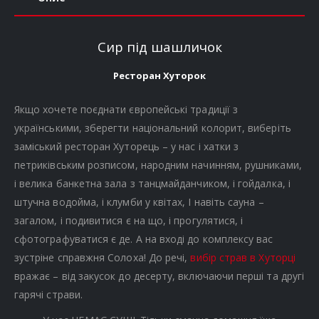
Сир під шашличок
Ресторан Хуторок
Якщо хочете поєднати європейські традиції з
українськими, зберегти національний колорит, виберіть
заміський ресторан Хуторець – у нас і хатки з
петриківським розписом, народним начинням, рушниками,
і велика банкетна зала з танцмайданчиком, і гойдалка, і
штучна водойма, і клумби у квітах, І навіть сауна –
загалом, і подивитися є на що, і прогулятися, і
сфотографуватися є де. А на вході до комплексу вас
зустріне справжня Солоха! До речі,
вибір страв в Хуторці
вражає – від закусок до десерту, включаючи перші та другі
гарячі страви.