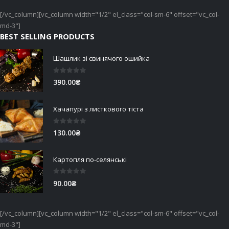
[/vc_column][vc_column width="1/2" el_class="col-sm-6" offset="vc_col-
md-3"]
BEST SELLING PRODUCTS
Шашлик зі свинячого ошийка
0
out of 5
390.00
₴
Хачапурі з листкового тіста
0
out of 5
130.00
₴
Картопля по-селянські
0
out of 5
90.00
₴
[/vc_column][vc_column width="1/2" el_class="col-sm-6" offset="vc_col-
md-3"]