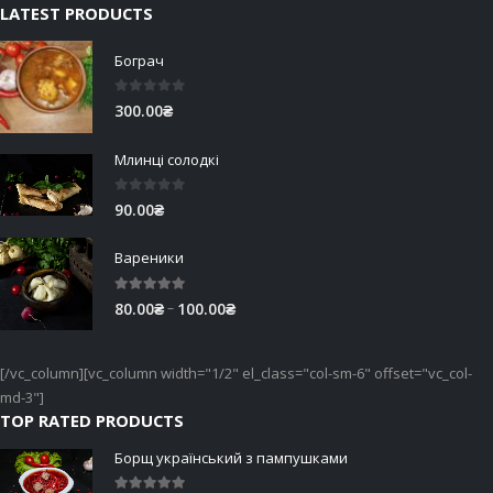
LATEST PRODUCTS
Бограч
0
out of 5
300.00
₴
Млинці солодкі
0
out of 5
90.00
₴
Вареники
5.00
out of 5
Price
–
80.00
₴
100.00
₴
range:
80.00₴
[/vc_column][vc_column width="1/2" el_class="col-sm-6" offset="vc_col-
through
md-3"]
100.00₴
TOP RATED PRODUCTS
Борщ український з пампушками