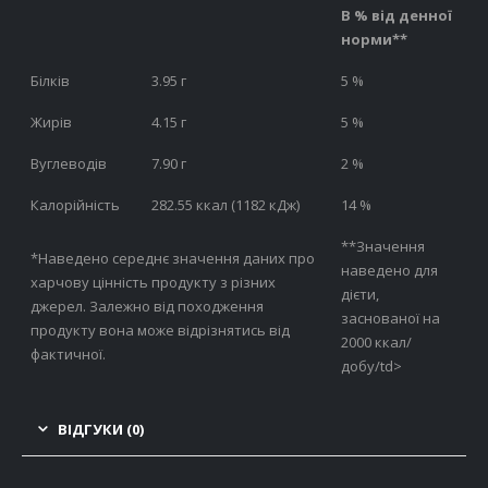
В % від денної
норми**
Білків
3.95 г
5 %
Жирів
4.15 г
5 %
Вуглеводів
7.90 г
2 %
Калорійність
282.55 ккал (1182 кДж)
14 %
**Значення
*Наведено середнє значення даних про
наведено для
харчову цінність продукту з різних
дієти,
джерел. Залежно від походження
заснованої на
продукту вона може відрізнятись від
2000 ккал/
фактичної.
добу/td>
ВІДГУКИ (0)