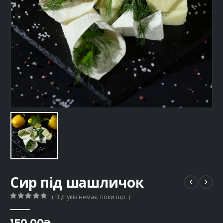
Сир під шашличок
( Відгуків немає, поки що. )
0
out of 5