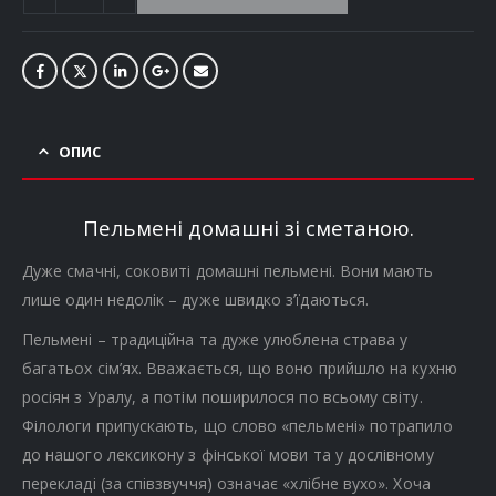
ОПИС
Пельмені домашні зі сметаною.
Дуже смачні, соковиті домашні пельмені. Вони мають
лише один недолік – дуже швидко з’їдаються.
Пельмені – традиційна та дуже улюблена страва у
багатьох сім’ях. Вважається, що воно прийшло на кухню
росіян з Уралу, а потім поширилося по всьому світу.
Філологи припускають, що слово «пельмені» потрапило
до нашого лексикону з фінської мови та у дослівному
перекладі (за співзвуччя) означає «хлібне вухо». Хоча