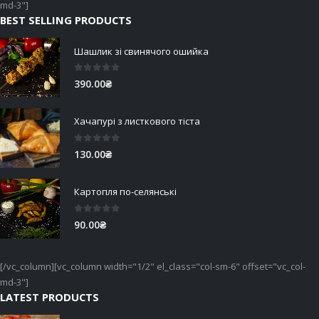
md-3"]
BEST SELLING PRODUCTS
Шашлик зі свинячого ошийка
0
out of 5
390.00
₴
Хачапурі з листкового тіста
0
out of 5
130.00
₴
Картопля по-селянські
0
out of 5
90.00
₴
[/vc_column][vc_column width="1/2" el_class="col-sm-6" offset="vc_col-
md-3"]
LATEST PRODUCTS