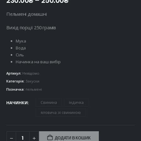
Price
230.00
₴
–
250.00
₴
range:
230.00₴
Пельмені домашні
through
250.00₴
Вихід порції 250 грамів
Мука
Вода
Сіль
Начинка на ваш вибір
Артикул:
Невідомо
Категорія:
Закуски
Позначка:
пельмені
НАЧИНКИ
Свинина
індичка
яловича зі свининою
ДОДАТИ В КОШИК