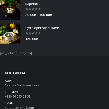
Вареники
5.00
out of 5
Price
–
80.00
₴
100.00
₴
range:
80.00₴
Суп з фрикадельками
through
100.00₴
5.00
out of 5
160.00
₴
[/vc_column][/vc_row]
КОНТАКТЫ
АДРЕС:
Скибин Ул. Киевская 2
ТЕЛЕФОН:
+380 96 555-53-53
EMAIL:
xutorec@gmail.com