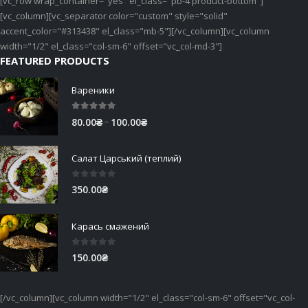
[vc_row wrap_container="yes" el_class="pb-4 product-bottom"]
[vc_column][vc_separator color="custom" style="solid"
accent_color="#313438" el_class="mb-5"][/vc_column][vc_column
width="1/2" el_class="col-sm-6" offset="vc_col-md-3"]
FEATURED PRODUCTS
Вареники
5.00
out of 5
Price
–
80.00
₴
100.00
₴
range:
80.00₴
Салат Царський (теплий)
through
100.00₴
0
out of 5
350.00
₴
Карась смажений
0
out of 5
150.00
₴
[/vc_column][vc_column width="1/2" el_class="col-sm-6" offset="vc_col-