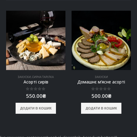
ЗАКУСКИ
,
СИРНА ТАРІЛКА
ЗАКУСКИ
Асорті сирів
Домашнє м’ясне асорті
0
out of 5
0
out of 5
550.00
₴
500.00
₴
ДОДАТИ В КОШИК
ДОДАТИ В КОШИК