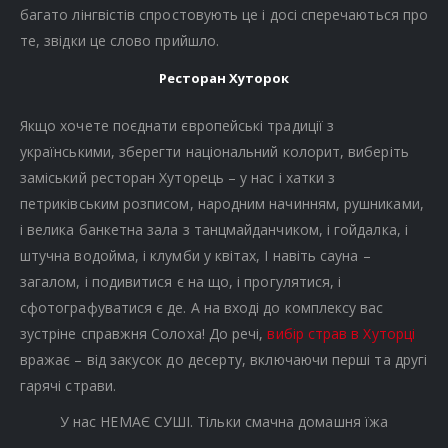
багато лінгвістів спростовують це і досі сперечаються про
те, звідки це слово прийшло.
Ресторан Хуторок
Якщо хочете поєднати європейські традиції з
українськими, зберегти національний колорит, виберіть
заміський ресторан Хуторець – у нас і хатки з
петриківським розписом, народним начинням, рушниками,
і велика банкетна зала з танцмайданчиком, і гойдалка, і
штучна водойма, і клумби у квітах, І навіть сауна –
загалом, і подивитися є на що, і прогулятися, і
сфотографуватися є де. А на вході до комплексу вас
зустріне справжня Солоха! До речі,
вибір страв в Хуторці
вражає – від закусок до десерту, включаючи перші та другі
гарячі страви.
У нас НЕМАЄ СУШІ. Тільки смачна домашня їжа