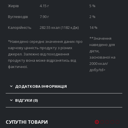
Жирів
4.15 г
5 %
Вуглеводів
7.90 г
2 %
Калорійність
282.55 ккал (1182 кДж)
14 %
**Значення
*Наведено середнє значення даних про
наведено для
харчову цінність продукту з різних
дієти,
джерел. Залежно від походження
заснованої на
продукту вона може відрізнятись від
2000 ккал/
фактичної.
добу/td>
ДОДАТКОВА ІНФОРМАЦІЯ
ВІДГУКИ (0)
СУПУТНІ ТОВАРИ