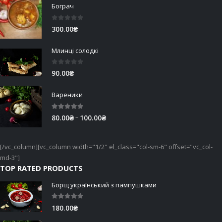
Бограч
0
out of 5
300.00
₴
Млинці солодкі
0
out of 5
90.00
₴
Вареники
5.00
out of 5
Price
–
80.00
₴
100.00
₴
range:
80.00₴
[/vc_column][vc_column width="1/2" el_class="col-sm-6" offset="vc_col-
through
md-3"]
100.00₴
TOP RATED PRODUCTS
Борщ український з пампушками
5.00
out of 5
180.00
₴