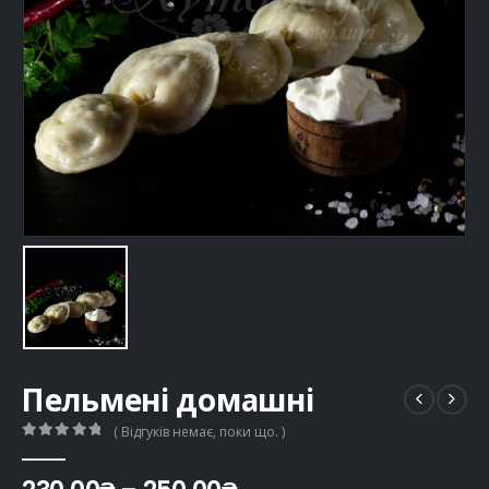
Пельмені домашні
( Відгуків немає, поки що. )
0
out of 5