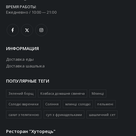
ВРЕМЯ РАБОТЫ:
Ежедневно / 10:00 — 21:00
ИНФОРМАЦИЯ
Доставка еды
Доставка шашлыка
ПОПУЛЯРНЫЕ ТЕГИ
Зелений борщ
Ковбаса домашня свиняча
Млинці
Солодкі вареники
Соління
млинці солодкі
пельмені
салат з телятиною
суп з фрикадельками
шашличний сет
Ресторан "Хуторець"